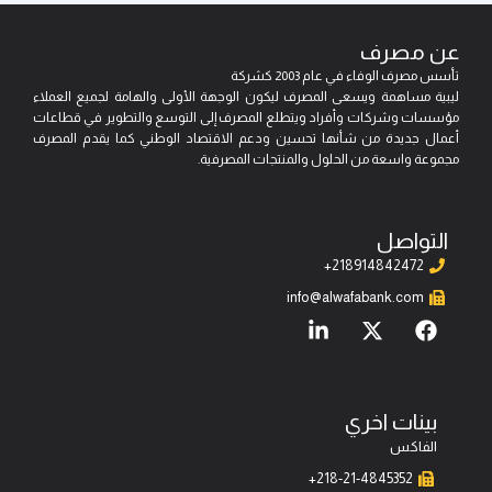
عن مصرف
تأسس مصرف الوفاء في عام 2003 كشركة
ليبية مساهمة ويسعى المصرف ليكون الوجهة الأولى والهامة لجميع العملاء
مؤسسات وشركات وأفراد ويتطلع المصرف إلى التوسع والتطوير في قطاعات
أعمال جديدة من شأنها تحسين ودعم الاقتصاد الوطني كما يقدم المصرف
مجموعة واسعة من الحلول والمنتجات المصرفية.
التواصل
218914842472+
info@alwafabank.com
L
X
F
i
-
a
n
t
c
k
w
e
e
i
b
بينات اخري
d
t
o
i
t
o
الفاكس
n
e
k
218-21-4845352+